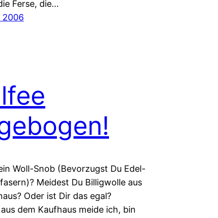
die Ferse, die…
r 2006
lfee
gebogen!
 ein Woll-Snob (Bevorzugst Du Edel-
asern)? Meidest Du Billigwolle aus
aus? Oder ist Dir das egal?
e aus dem Kaufhaus meide ich, bin