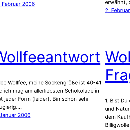
erwähnt, 
. Februar 2006
2. Februa
Wollfeeantwort
Wol
Fra
ebe Wollfee, meine Sockengröße ist 40-41
d ich mag am allerliebsten Schokolade in
st jeder Form (leider). Bin schon sehr
1. Bist Du
ugierig….
und Naturf
 Januar 2006
dem Kaufh
Billigwoll