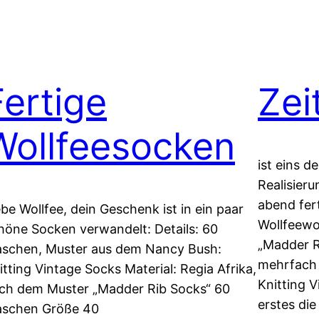
Fertige
Zei
Wollfeesocken
ist eins d
Realisieru
abend fer
ebe Wollfee, dein Geschenk ist in ein paar
Wollfeewo
höne Socken verwandelt: Details: 60
„Madder R
schen, Muster aus dem Nancy Bush:
mehrfach
itting Vintage Socks Material: Regia Afrika,
Knitting V
ch dem Muster „Madder Rib Socks“ 60
erstes die
schen Größe 40