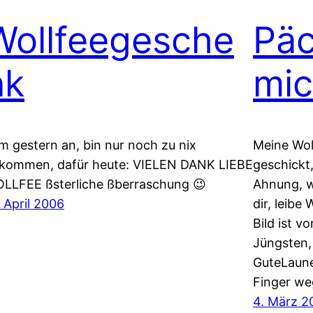
Wollfeegesche
Päc
nk
mic
m gestern an, bin nur noch zu nix
Meine Wol
kommen, dafür heute: VIELEN DANK LIEBE
geschickt
LLFEE ßsterliche ßberraschung 😉
Ahnung, w
. April 2006
dir, leibe
Bild ist v
Jüngsten, 
GuteLaune 
Finger we
4. März 2