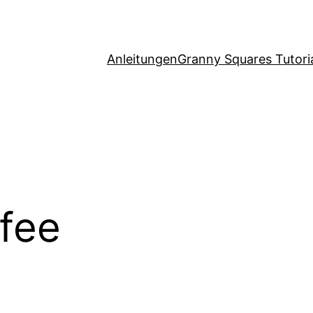
Anleitungen
Granny Squares Tutori
lfee