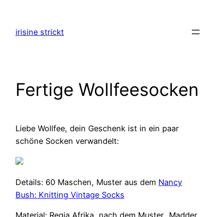
Zum
Inhalt
irisine strickt
springen
Fertige Wollfeesocken
Liebe Wollfee, dein Geschenk ist in ein paar
schöne Socken verwandelt:
Details: 60 Maschen, Muster aus dem
Nancy
Bush: Knitting Vintage Socks
Material: Regia Afrika, nach dem Muster „Madder