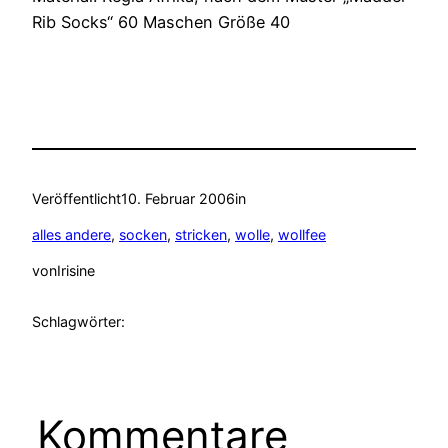
Rib Socks“ 60 Maschen Größe 40
Veröffentlicht
10. Februar 2006
in
alles andere
, 
socken
, 
stricken
, 
wolle
, 
wollfee
von
Irisine
Schlagwörter:
Kommentare