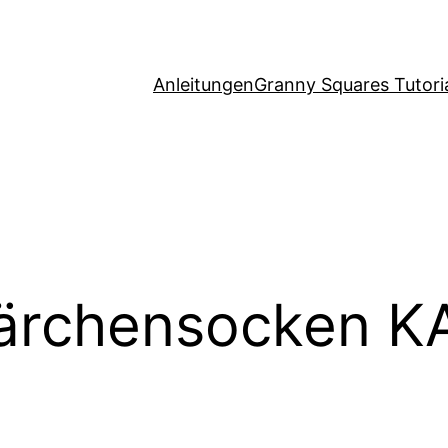
Anleitungen
Granny Squares Tutori
ärchensocken K