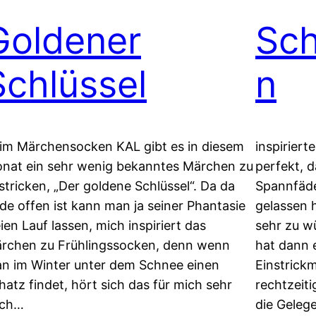
Goldener
Sch
Schlüssel
n
im Märchensocken KAL gibt es in diesem
inspirier
nat ein sehr wenig bekanntes Märchen zu
perfekt, 
stricken, „Der goldene Schlüssel“. Da da
Spannfäde
de offen ist kann man ja seiner Phantasie
gelassen 
eien Lauf lassen, mich inspiriert das
sehr zu w
rchen zu Frühlingssocken, denn wenn
hat dann 
n im Winter unter dem Schnee einen
Einstrick
hatz findet, hört sich das für mich sehr
rechtzeiti
ch…
die Geleg