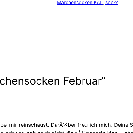
Märchensocken KAL
, 
socks
chensocken Februar“
ig bei mir reinschaust. DarÃ¼ber freu‘ ich mich. Dei