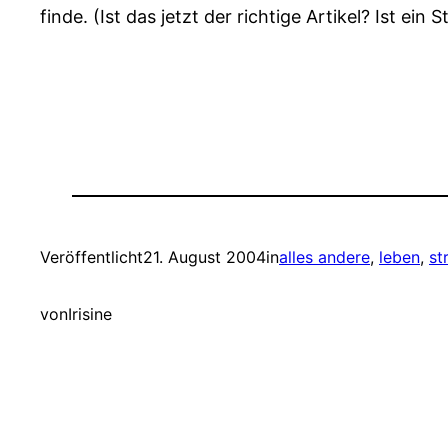
finde. (Ist das jetzt der richtige Artikel? Ist ein
Veröffentlicht
21. August 2004
in
alles andere
, 
leben
, 
st
von
Irisine