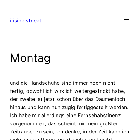
Zum
Inhalt
irisine strickt
springen
Montag
und die Handschuhe sind immer noch nicht
fertig, obwohl ich wirklich weitergestrickt habe,
der zweite ist jetzt schon über das Daumenloch
hinaus und kann nun zügig fertiggestellt werden.
Ich habe mir allerdings eine Fernsehabstinenz
vorgenommen, das scheint mir mein größter
Zeiträuber zu sein, ich denke, in der Zeit kann ich
viele andere Dinge tun, die ich sonst nicht