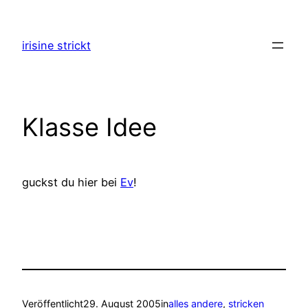
Zum
Inhalt
irisine strickt
springen
Klasse Idee
guckst du hier bei
Ev
!
Veröffentlicht
29. August 2005
in
alles andere
, 
stricken