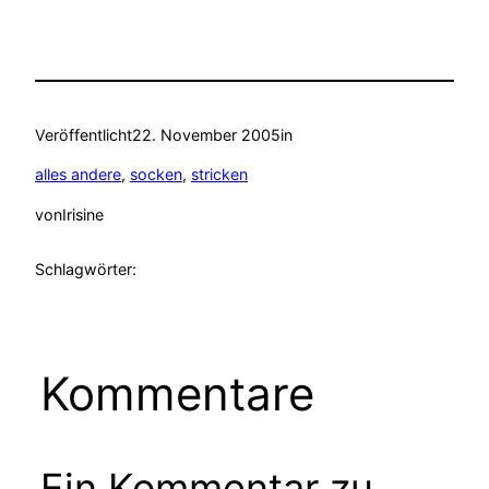
Veröffentlicht
22. November 2005
in
alles andere
, 
socken
, 
stricken
von
Irisine
Schlagwörter:
Kommentare
Ein Kommentar zu