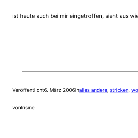
ist heute auch bei mir eingetroffen, sieht aus w
Veröffentlicht
6. März 2006
in
alles andere
, 
stricken
, 
wo
von
Irisine