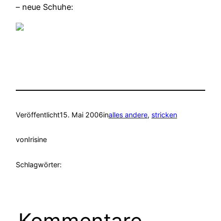
– neue Schuhe:
Veröffentlicht
15. Mai 2006
in
alles andere
, 
stricken
von
Irisine
Schlagwörter:
Kommentare