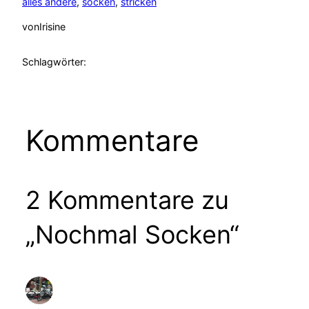
alles andere
, 
socken
, 
stricken
von
Irisine
Schlagwörter:
Kommentare
2 Kommentare zu
„Nochmal Socken“