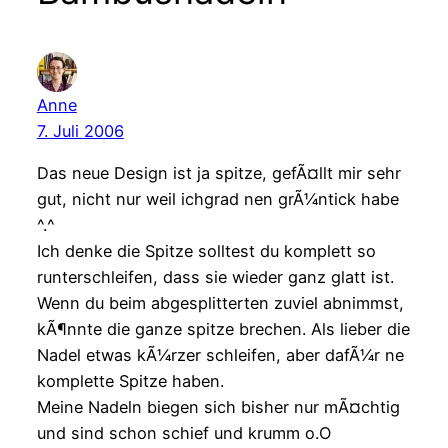
Anne
7. Juli 2006
Das neue Design ist ja spitze, gefÃ¤llt mir sehr
gut, nicht nur weil ichgrad nen grÃ¼ntick habe
^.^
Ich denke die Spitze solltest du komplett so
runterschleifen, dass sie wieder ganz glatt ist.
Wenn du beim abgesplitterten zuviel abnimmst,
kÃ¶nnte die ganze spitze brechen. Als lieber die
Nadel etwas kÃ¼rzer schleifen, aber dafÃ¼r ne
komplette Spitze haben.
Meine Nadeln biegen sich bisher nur mÃ¤chtig
und sind schon schief und krumm o.O