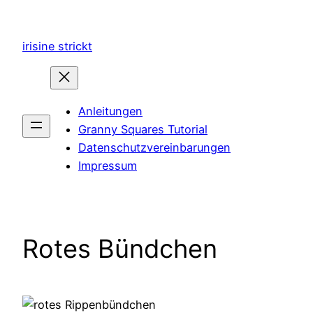
Zum
Inhalt
irisine strickt
springen
Anleitungen
Granny Squares Tutorial
Datenschutzvereinbarungen
Impressum
Rotes Bündchen