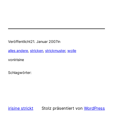
Veröffentlicht
21. Januar 2007
in
alles andere
, 
stricken
, 
strickmuster
, 
wolle
von
Irisine
Schlagwörter:
irisine strickt
Stolz präsentiert von
WordPress