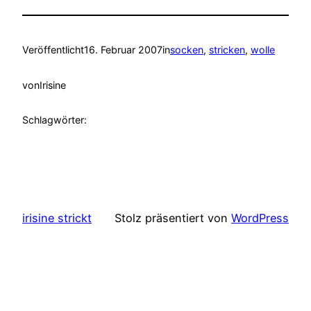
Veröffentlicht
16. Februar 2007
in
socken
, 
stricken
, 
wolle
von
Irisine
Schlagwörter:
irisine strickt
Stolz präsentiert von
WordPress