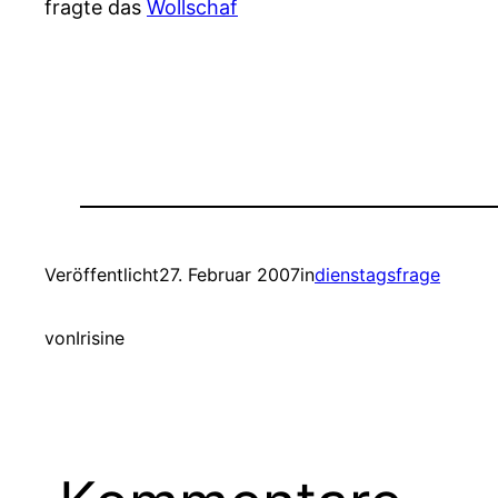
fragte das
Wollschaf
Veröffentlicht
27. Februar 2007
in
dienstagsfrage
von
Irisine