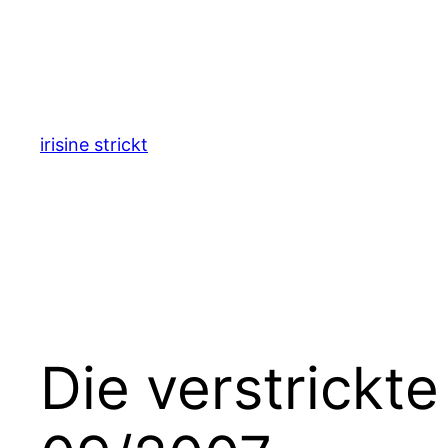
Zum
Inhalt
springen
irisine strickt
Die verstrickt