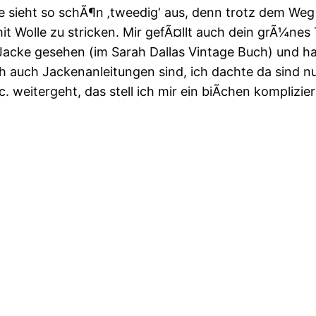
Sie sieht so schÃ¶n ‚tweedig‘ aus, denn trotz dem We
it Wolle zu stricken. Mir gefÃ¤llt auch dein grÃ¼nes T
e Jacke gesehen (im Sarah Dallas Vintage Buch) und 
ch auch Jackenanleitungen sind, ich dachte da sind n
 weitergeht, das stell ich mir ein biÃchen komplizier