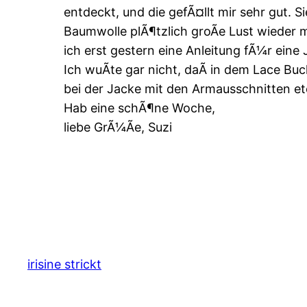
entdeckt, und die gefÃ¤llt mir sehr gut. 
Baumwolle plÃ¶tzlich groÃe Lust wieder m
ich erst gestern eine Anleitung fÃ¼r ein
Ich wuÃte gar nicht, daÃ in dem Lace Bu
bei der Jacke mit den Armausschnitten etc.
Hab eine schÃ¶ne Woche,
liebe GrÃ¼Ãe, Suzi
irisine strickt