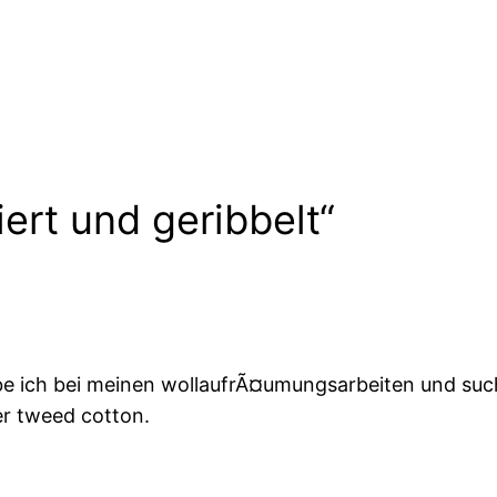
ert und geribbelt“
abe ich bei meinen wollaufrÃ¤umungsarbeiten und suc
er tweed cotton.