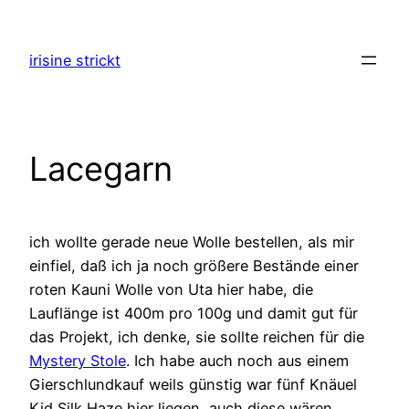
Zum
Inhalt
irisine strickt
springen
Lacegarn
ich wollte gerade neue Wolle bestellen, als mir
einfiel, daß ich ja noch größere Bestände einer
roten Kauni Wolle von Uta hier habe, die
Lauflänge ist 400m pro 100g und damit gut für
das Projekt, ich denke, sie sollte reichen für die
Mystery Stole
. Ich habe auch noch aus einem
Gierschlundkauf weils günstig war fünf Knäuel
Kid Silk Haze hier liegen, auch diese wären