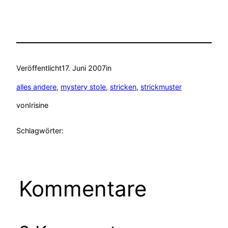
Veröffentlicht
17. Juni 2007
in
alles andere
, 
mystery stole
, 
stricken
, 
strickmuster
von
Irisine
Schlagwörter:
Kommentare