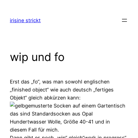
Zum
Inhalt
irisine strickt
springen
wip und fo
Erst das „fo“, was man sowohl englischen
„finished object“ wie auch deutsch „fertiges
Objekt“ gleich abkürzen kann:
das sind Standardsocken aus Opal
Hundertwasser Wolle, Größe 40-41 und in
diesem Fall für mich.
Dann gibt es noch „wip“ gleich“work in progress“,