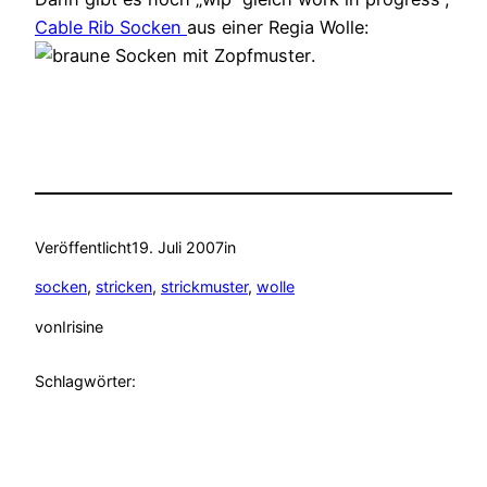
Cable Rib Socken
aus einer Regia Wolle:
.
Veröffentlicht
19. Juli 2007
in
socken
, 
stricken
, 
strickmuster
, 
wolle
von
Irisine
Schlagwörter: