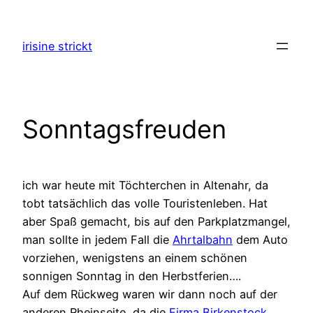
Zum
Inhalt
irisine strickt
springen
Sonntagsfreuden
ich war heute mit Töchterchen in Altenahr, da
tobt tatsächlich das volle Touristenleben. Hat
aber Spaß gemacht, bis auf den Parkplatzmangel,
man sollte in jedem Fall die
Ahrtalbahn
dem Auto
vorziehen, wenigstens an einem schönen
sonnigen Sonntag in den Herbstferien….
Auf dem Rückweg waren wir dann noch auf der
anderen Rheinseite, da die
Firma Birkenstock