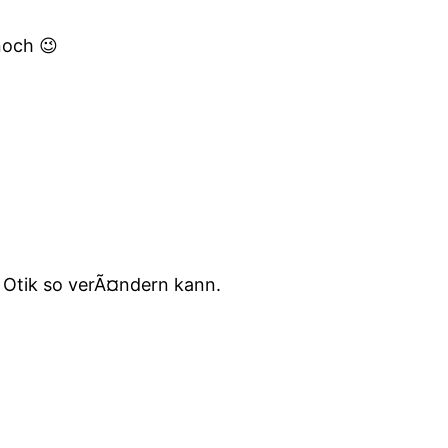
noch 😉
e Otik so verÃ¤ndern kann.