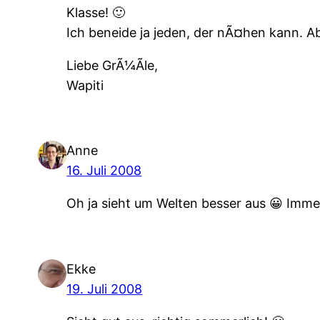
Klasse! 🙂
Ich beneide ja jeden, der nÃ¤hen kann. A
Liebe GrÃ¼Ãle,
Wapiti
Anne
16. Juli 2008
Oh ja sieht um Welten besser aus 😀 Imme
Ekke
19. Juli 2008