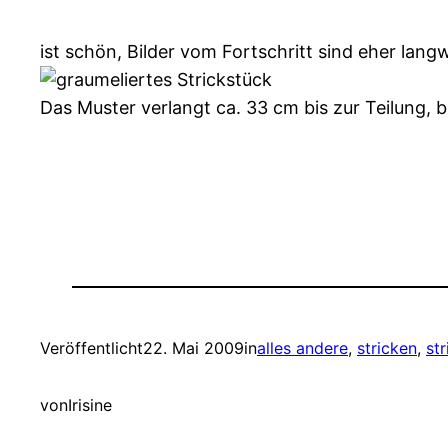
ist schön, Bilder vom Fortschritt sind eher lang
Das Muster verlangt ca. 33 cm bis zur Teilung, b
Veröffentlicht
22. Mai 2009
in
alles andere
, 
stricken
, 
st
von
Irisine