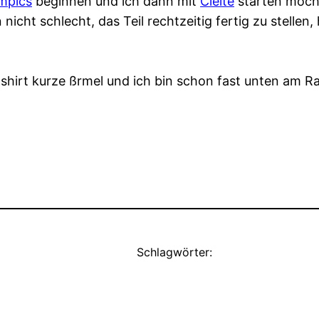
mpics
beginnen und ich dann mit
Cleite
starten möcht
 nicht schlecht, das Teil rechtzeitig fertig zu stellen
shirt kurze ßrmel und ich bin schon fast unten am
Schlagwörter: