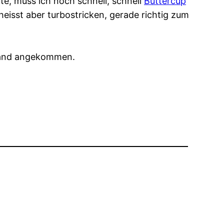
e, muss ich noch schnell, schnell
Buttercup
, heisst aber turbostricken, gerade richtig zum
 Rand angekommen.