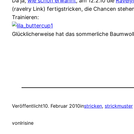
Da ja,
wie schon erwähnt
, am 12.2.10 die
Ravely
(ravelry Link) fertigstricken, die Chancen stehen
Trainieren:
Glücklicherweise hat das sommerliche Baumwoll
Veröffentlicht
10. Februar 2010
in
stricken
, 
strickmuster
von
Irisine