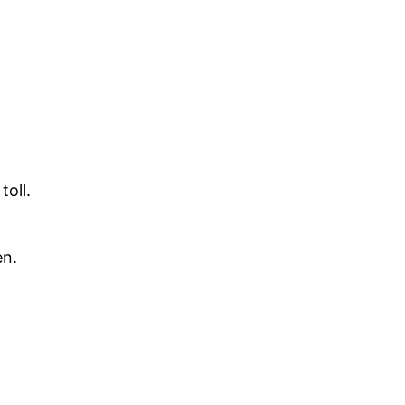
toll.
en.