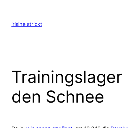
Zum
Inhalt
springen
irisine strickt
Trainingslager
den Schnee