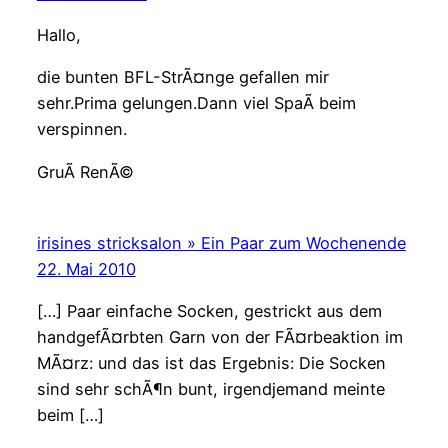
Hallo,
die bunten BFL-StrÃ¤nge gefallen mir
sehr.Prima gelungen.Dann viel SpaÃ beim
verspinnen.
GruÃ RenÃ©
irisines stricksalon » Ein Paar zum Wochenende
22. Mai 2010
[…] Paar einfache Socken, gestrickt aus dem
handgefÃ¤rbten Garn von der FÃ¤rbeaktion im
MÃ¤rz: und das ist das Ergebnis: Die Socken
sind sehr schÃ¶n bunt, irgendjemand meinte
beim […]