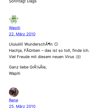
Sonntag! Dags
Wapiti
22. März 2010
Uiuiuiiii! WunderschÃ¶n 🙂
Hachja, FÃ¤rben – das ist so toll, finde ich.
Viel Freude mit diesem neuen Virus :)))
Ganz liebe GrÃ¼Ãle,
Wapiti
Rene
25. März 2010