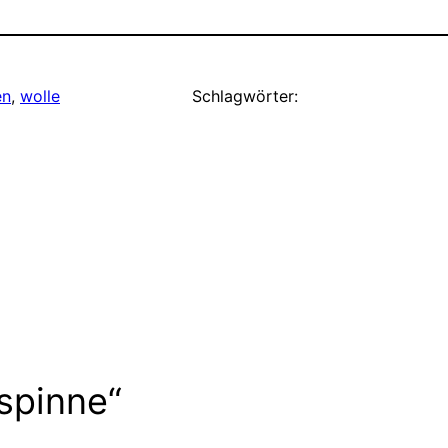
en
, 
wolle
Schlagwörter:
spinne“