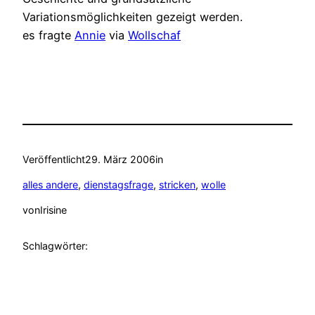
Variationsmöglichkeiten gezeigt werden.
es fragte
Annie
via
Wollschaf
Veröffentlicht
29. März 2006
in
alles andere
, 
dienstagsfrage
, 
stricken
, 
wolle
von
Irisine
Schlagwörter: