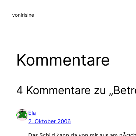
von
Irisine
Kommentare
4 Kommentare zu „Betr
Ela
2. Oktober 2006
Das Schild kann da von mir aus am nÃ¤c