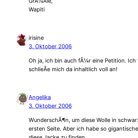
GrÃ¼Ãle,
Wapiti
irisine
3. Oktober 2006
Oh ja, ich bin auch fÃ¼r eine Petition. I
schlieÃe mich da inhaltlich voll an!
Angelika
3. Oktober 2006
WunderschÃ¶n, um diese Wolle in schwarz 
ersten Seite. Aber ich habe so gigantisc
diese Jacke zu finden.