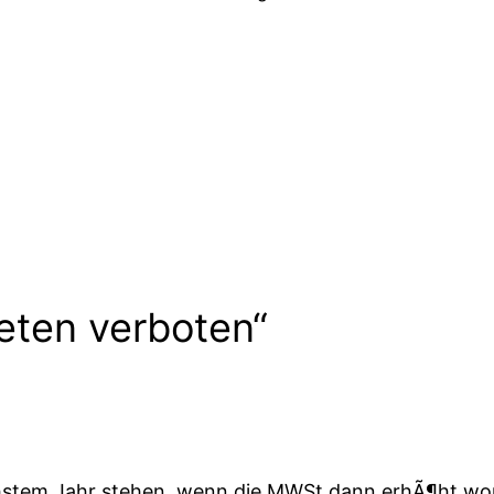
eten verboten“
hstem Jahr stehen, wenn die MWSt dann erhÃ¶ht wor