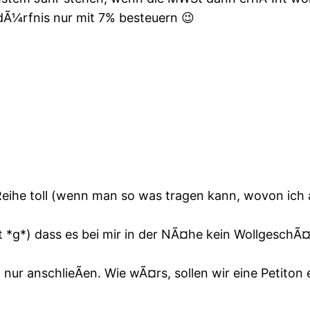
edÃ¼rfnis nur mit 7% besteuern 😉
n Reihe toll (wenn man so was tragen kann, wovon ich 
*g*) dass es bei mir in der NÃ¤he kein WollgeschÃ¤ft
nur anschlieÃen. Wie wÃ¤rs, sollen wir eine Petiton