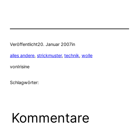
Veröffentlicht
20. Januar 2007
in
alles andere
, 
strickmuster
, 
technik
, 
wolle
von
Irisine
Schlagwörter:
Kommentare