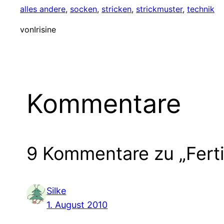
alles andere
, 
socken
, 
stricken
, 
strickmuster
, 
technik
von
Irisine
Kommentare
9 Kommentare zu „Fert
Silke
1. August 2010