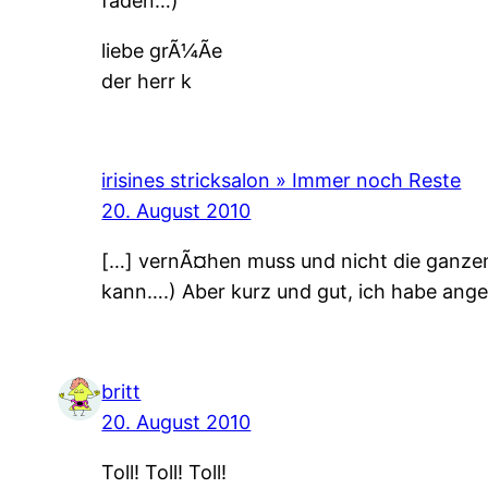
faden…)
liebe grÃ¼Ãe
der herr k
irisines stricksalon » Immer noch Reste
20. August 2010
[…] vernÃ¤hen muss und nicht die ganze
kann….) Aber kurz und gut, ich habe ange
britt
20. August 2010
Toll! Toll! Toll!