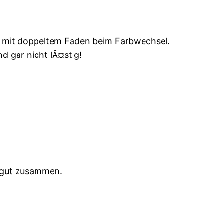
n mit doppeltem Faden beim Farbwechsel.
d gar nicht lÃ¤stig!
h gut zusammen.