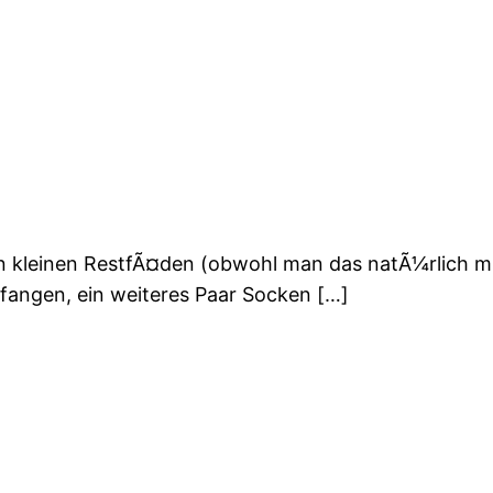
n kleinen RestfÃ¤den (obwohl man das natÃ¼rlich m
fangen, ein weiteres Paar Socken […]