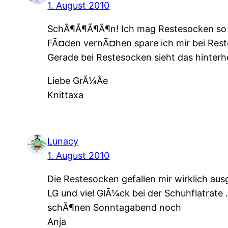
1. August 2010
SchÃ¶Ã¶Ã¶Ã¶n! Ich mag Restesocken so
FÃ¤den vernÃ¤hen spare ich mir bei Rest
Gerade bei Restesocken sieht das hinterhe
Liebe GrÃ¼Ãe
Knittaxa
Lunacy
1. August 2010
Die Restesocken gefallen mir wirklich a
LG und viel GlÃ¼ck bei der Schuhflatrate .
schÃ¶nen Sonntagabend noch
Anja