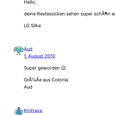
Hallo,
deine Restesocken sehen super schÃ¶n a
LG Silke
Aud
1. August 2010
Super geworden 😉
GrÃ¼Ãe aus Colonia
Aud
Knittaxa