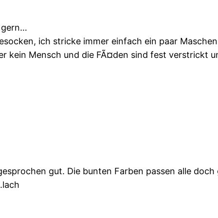
 gern…
esocken, ich stricke immer einfach ein paar Masche
r kein Mensch und die FÃ¤den sind fest verstrickt un
usgesprochen gut. Die bunten Farben passen alle doc
.lach