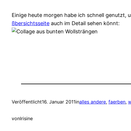
Einige heute morgen habe ich schnell genutzt,
ßbersichtsseite
auch im Detail sehen könnt:
Veröffentlicht
16. Januar 2011
in
alles andere
, 
faerben
, 
w
von
Irisine