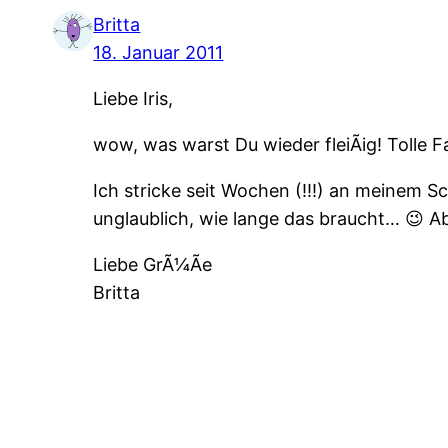
Britta
18. Januar 2011
Liebe Iris,
wow, was warst Du wieder fleiÃig! Tolle F
Ich stricke seit Wochen (!!!) an meinem S
unglaublich, wie lange das braucht… 😉 Ab
Liebe GrÃ¼Ãe
Britta