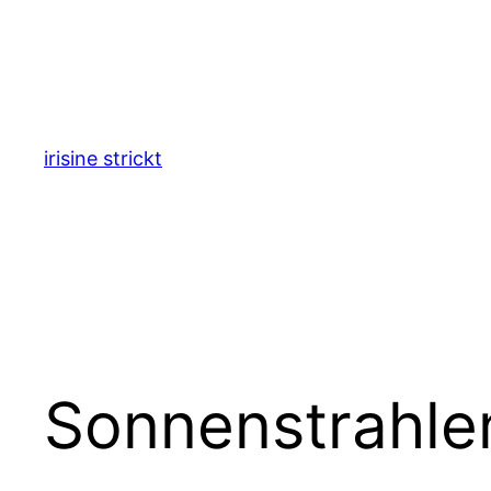
Zum
Inhalt
springen
irisine strickt
Sonnenstrahle