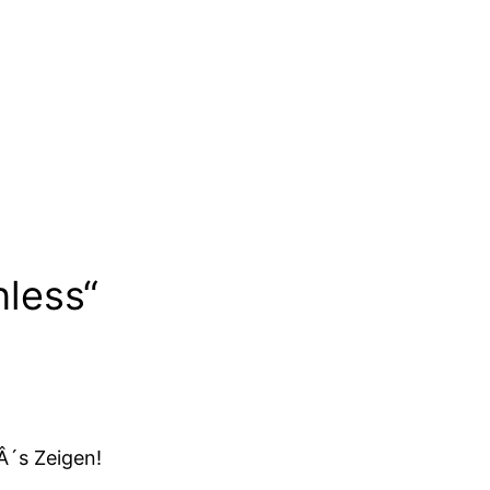
nless“
Â´s Zeigen!