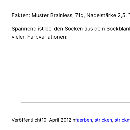
Fakten: Muster Brainless, 71g, Nadelstärke 2,5,
Spannend ist bei den Socken aus dem Sockblank 
vielen Farbvariationen:
Veröffentlicht
10. April 2012
in
faerben
, 
stricken
, 
strick