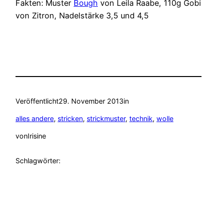
Fakten: Muster
Bough
von Leila Raabe, 110g Gobi
von Zitron, Nadelstärke 3,5 und 4,5
Veröffentlicht
29. November 2013
in
alles andere
, 
stricken
, 
strickmuster
, 
technik
, 
wolle
von
Irisine
Schlagwörter: