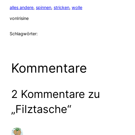
alles andere
, 
spinnen
, 
stricken
, 
wolle
von
Irisine
Schlagwörter:
Kommentare
2 Kommentare zu
„Filztasche“