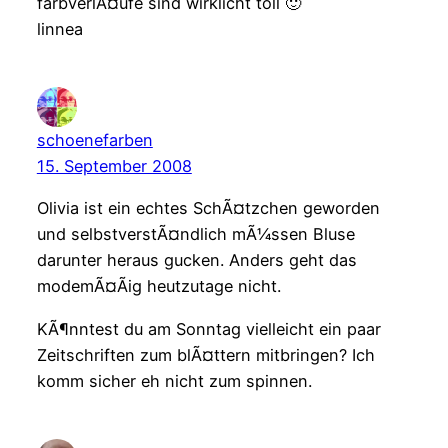
farbverlÃ¤ufe sind wirklicht toll 🙂
linnea
schoenefarben
15. September 2008
Olivia ist ein echtes SchÃ¤tzchen geworden
und selbstverstÃ¤ndlich mÃ¼ssen Bluse
darunter heraus gucken. Anders geht das
modemÃ¤Ãig heutzutage nicht.
KÃ¶nntest du am Sonntag vielleicht ein paar
Zeitschriften zum blÃ¤ttern mitbringen? Ich
komm sicher eh nicht zum spinnen.