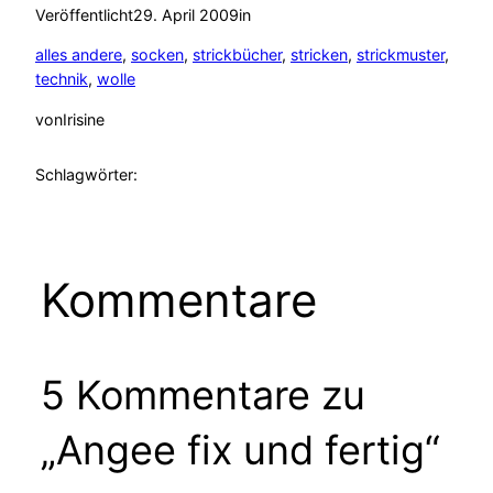
Veröffentlicht
29. April 2009
in
alles andere
, 
socken
, 
strickbücher
, 
stricken
, 
strickmuster
, 
technik
, 
wolle
von
Irisine
Schlagwörter:
Kommentare
5 Kommentare zu
„Angee fix und fertig“